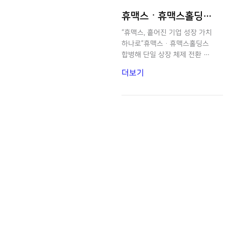
휴맥스ᆞ휴맥스홀딩스 합병해 단일 상장 체제 전환
“휴맥스, 흩어진 기업 성장 가치
하나로”휴맥스ᆞ휴맥스홀딩스
합병해 단일 상장 체제 전환 ■
지주사ᆞ사업회사 합병으로 경
더보기
영 효율화 및 기업가치 제고 ■
AIᆞ모빌리티 사업 시너지로 성
장 가속 ■ 독립 특별위원회 검
증으로 절차적 투명성 및 주주
가치 보호 휴맥스와 휴맥스홀딩
스가 하나로 합쳐진다. 두 회사
는 지난달 30일 각각 이사회를
열고 휴맥스가 휴맥스홀딩스를
흡수 합병하는 안건을 결의했
다.합병비율은 휴맥스홀딩스 1
주당 휴맥스 약 0.96주다. 자본
시장법상 법정 기준시가를 적용
해 산정했다. 합병기일은 10월
1일이며, 존속법인은 사명을