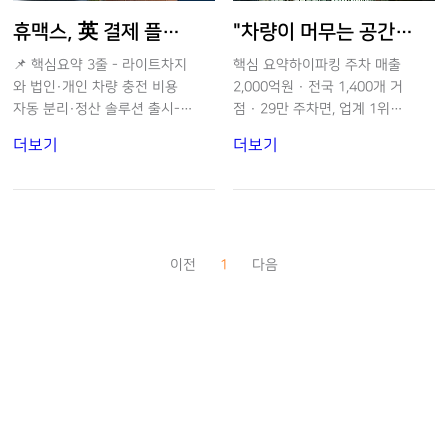
휴맥스, 英 결제 플랫폼과 손잡고 B2B 플릿 충전 시장 공략
"차량이 머무는 공간을 잡아라" - 휴맥스모빌리티가 로보택시 시대를 준비하는 방법
📌 핵심요약 3줄 - 라이트차지
핵심 요약하이파킹 주차 매출
와 법인·개인 차량 충전 비용
2,000억원 · 전국 1,400개 거
자동 분리·정산 솔루션 출시- I
점 · 29만 주차면, 업계 1위휴
SO 15118 기반 PLC 기술로 케
맥스이브이 전기차 충전 2만기
더보기
더보기
이블 연결 즉시 차량 인식, 자동
이상 · 2025년 EBITDA 흑자
정산 완료- 유럽 플릿 시장 공
전환카일이삼제스퍼 플릿 인프
략, 충전 인프라→에너지 관리
라 위에 투루카·투루택시·투루
플랫폼으로 확장 Q1. 이번 파트
대리 플랫폼 확장전국 거점 인
너십, 왜 지금인가요? 유럽 신
프라 기반으로 로보택시 전환
규 등록 차량의 58%가 법인차
대비 선제 구축휴맥스(HUMAX)
이전
1
다음
일 만큼 기업 EV 플릿 도입이
가 핵심 자회사 휴맥스모빌리티
빠르게 늘고 있습니다. 특히 임
를 통해 모빌리티 인프라 성과
직원이 집에서 충전할 때 법인
를 본격 가시화하고 있다. 하이
차와 개인 차량 비용을 구분하
파킹·휴맥스이브이·카일이삼제
는 것이 플릿 담당자들의 핵심
스퍼 '인프라 3축' 위에서 투루
과제였는데, 독일 한 국가만 해
카·투루택시·투루대리 플랫폼
도 홈충전 정산 규모가 약 3억
서비스가 확장되는 구조로,인프
유로에 달할 정도입니다. EU의
라가 수익을 만들고 플랫폼이