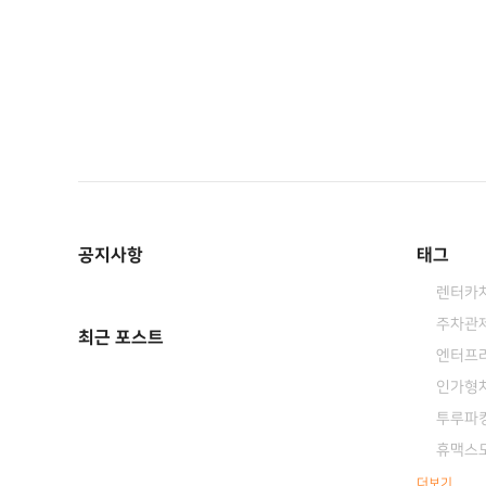
공지사항
태그
렌터카
주차관
최근 포스트
엔터프
인가형
투루파
휴맥스
더보기