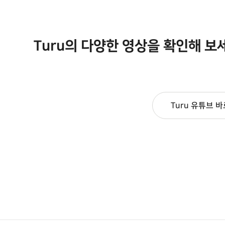
‘휴맥스’로 유지한다.이번 합병
은 그룹이 수년에 걸쳐 추진해
온 사업 재편의 핵심 분기점이
다. 셋톱박스에서 출발한 휴맥
Turu의 다양한 영상을 확인해 보
스는 그동안 축적한 기술력을
자동차 전장과..
Turu 유튜브 