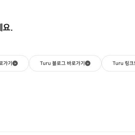
법인 플릿 전동화 의무화 규제
인프라 활용도를 높이는 선순환
까지 맞물려, 시장의 수요가 명
이 형성되고 있다.인프라 3축
확해진 시점입니다. Q2. 기술적
— 주차·충전·플릿 성과① 주
으로 어떻게 비용을 구분하나
차 인프라 — 매출 2,000억원,
세요.
요? 휴맥스 MX7 충전..
캐시카우 역할 강화▲ 투루파킹
의 Ai-PAS..
바로가기
Turu 블로그 바로가기
Turu 링
>
>