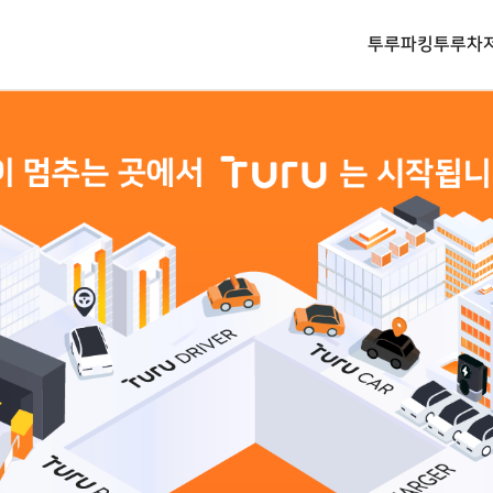
투루파킹
투루차