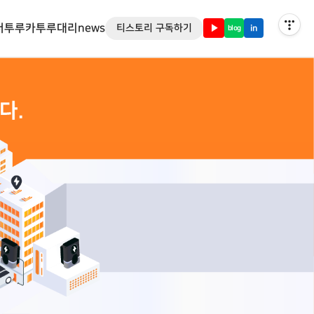
저
투루카
투루대리
news
티스토리 구독하기
▶
in
blog