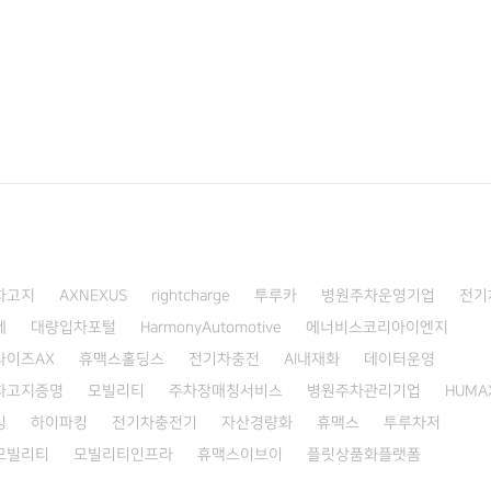
차고지
AXNEXUS
rightcharge
투루카
병원주차운영기업
전기
제
대량입차포털
HarmonyAutomotive
에너비스코리아이엔지
라이즈AX
휴맥스홀딩스
전기차충전
AI내재화
데이터운영
차고지증명
모빌리티
주차장매칭서비스
병원주차관리기업
HUMA
킹
하이파킹
전기차충전기
자산경량화
휴맥스
투루차저
모빌리티
모빌리티인프라
휴맥스이브이
플릿상품화플랫폼