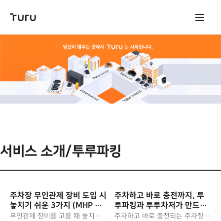
본문 바로가기
서비스 소개/투루파킹
주차장 무인관제 장비 도입 시
주차하고 바로 충전까지, 투
놓치기 쉬운 3가지 (MHP 주
루파킹과 투루차저가 만드는
차관제솔루션, Ai-PAS)
미래형 스마트 주차장
무인관제 장비를 고를 때 놓치기
주차하고 바로 충전되는 주차장의