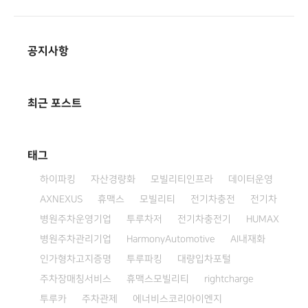
공지사항
최근 포스트
태그
하이파킹
자산경량화
모빌리티인프라
데이터운영
AXNEXUS
휴맥스
모빌리티
전기차충전
전기차
병원주차운영기업
투루차저
전기차충전기
HUMAX
병원주차관리기업
HarmonyAutomotive
AI내재화
인가형차고지증명
투루파킹
대량입차포털
주차장매칭서비스
휴맥스모빌리티
rightcharge
투루카
주차관제
에너비스코리아이엔지