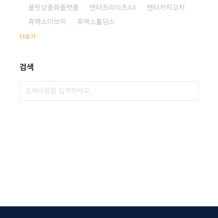
플릿상품화플랫폼
엔터프라이즈AX
렌터카차고지
휴맥스이브이
휴맥스홀딩스
더보기
검색